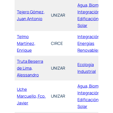
Agua, Biomasa,
Tejero Gómez,
Integración,
UNIZAR
Juan Antonio
Edificación y
Solar
Telmo
Integración de
Martínez,
CIRCE
Energías
Enrique
Renovables
Truta Beserra
Ecología
de Lima,
UNIZAR
Industrial
Alessandro
Agua, Biomasa,
Uche
Integración,
Marcuello, Fco.
UNIZAR
Edificación y
Javier
Solar