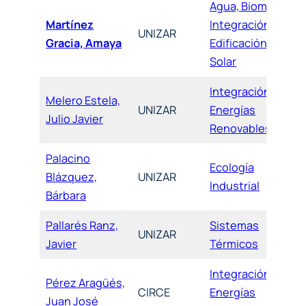
Agua, Biomasa,
Martínez
Integración,
UNIZAR
Gracia, Amaya
Edificación y
Solar
Integración de
Melero Estela,
UNIZAR
Energías
Julio Javier
Renovables
Palacino
Ecología
Blázquez,
UNIZAR
Industrial
Bárbara
Pallarés Ranz,
Sistemas
UNIZAR
Javier
Térmicos
Integración de
Pérez Aragüés,
CIRCE
Energías
Juan José