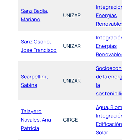
Integración de
Sanz Badía,
UNIZAR
Energías
Mariano
Renovables
Integración de
Sanz Osorio,
UNIZAR
Energías
José Francisco
Renovables
Socioeconomía
Scarpellini ,
de la energía y
UNIZAR
Sabina
la
sostenibilidad
Agua, Biomasa,
Talayero
Integración,
Navales, Ana
CIRCE
Edificación y
Patricia
Solar