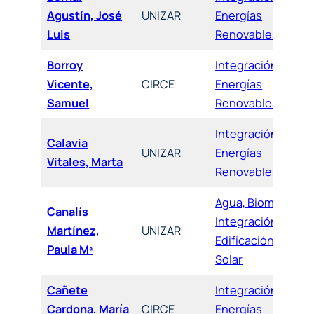
Agustín, José
UNIZAR
Energías
Luis
Renovables
Borroy
Integración de
Vicente,
CIRCE
Energías
Samuel
Renovables
Integración de
Calavia
UNIZAR
Energías
Vitales, Marta
Renovables
Agua, Biomasa,
Canalís
Integración,
Martínez,
UNIZAR
Edificación y
Paula Mª
Solar
Cañete
Integración de
Cardona, María
CIRCE
Energías