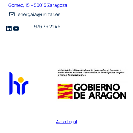
Gómez, 15 – 50015 Zaragoza
energaia@unizar.es
LinkedIn
YouTube
976 76 21 45
Aviso Legal