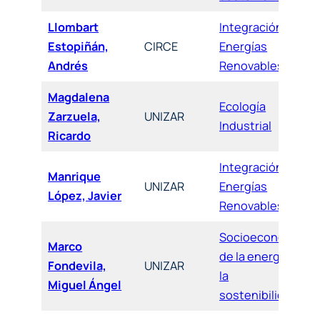
Llombart
Integración de
Estopiñán,
CIRCE
Energías
Andrés
Renovables
Magdalena
Ecología
Zarzuela,
UNIZAR
Industrial
Ricardo
Integración de
Manrique
UNIZAR
Energías
López, Javier
Renovables
Socioeconomía
Marco
de la energía y
Fondevila,
UNIZAR
la
Miguel Ángel
sostenibilidad