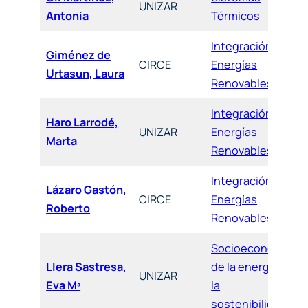
UNIZAR
Antonia
Térmicos
Integración de
Giménez de
CIRCE
Energías
Urtasun, Laura
Renovables
Integración de
Haro Larrodé,
UNIZAR
Energías
Marta
Renovables
Integración de
Lázaro Gastón,
CIRCE
Energías
Roberto
Renovables
Socioeconomía
Llera Sastresa,
de la energía y
UNIZAR
Eva Mª
la
sostenibilidad