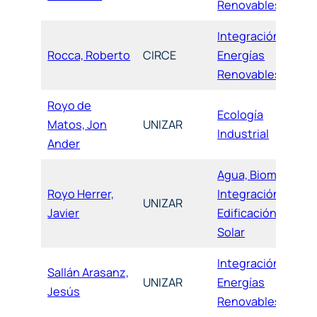
Renovables
Integración de
Rocca, Roberto
CIRCE
Energías
Renovables
Royo de
Ecología
Matos, Jon
UNIZAR
Industrial
Ander
Agua, Biomasa,
Royo Herrer,
Integración,
UNIZAR
Javier
Edificación y
Solar
Integración de
Sallán Arasanz,
UNIZAR
Energías
Jesús
Renovables