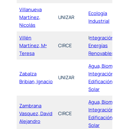
Villanueva
Ecología
Martínez,
UNIZAR
Industrial
Nicolás
Villén
I
ntegración de
Martínez, Mª
CIRCE
Energías
Teresa
Renovables
Agua, Biomasa,
Zabalza
Integración,
UNIZAR
Bribian, Ignacio
Edificación y
Solar
Agua, Biomasa,
Zambrana
Integración,
Vasquez, David
CIRCE
Edificación y
Alejandro
Solar