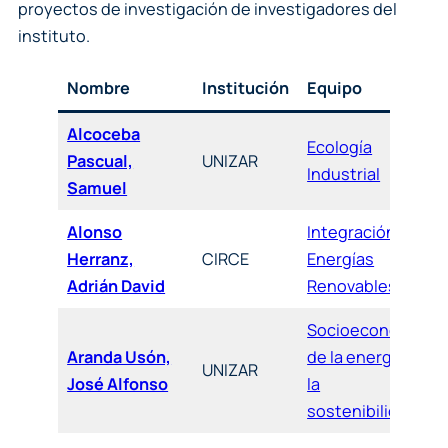
proyectos de investigación de investigadores del
instituto.
Nombre
Institución
Equipo
Alcoceba
Ecología
Pascual,
UNIZAR
Industrial
Samuel
Alonso
Integración de
Herranz,
CIRCE
Energías
Adrián David
Renovables
Socioeconomía
Aranda Usón,
de la energía y
UNIZAR
José Alfonso
la
sostenibilidad