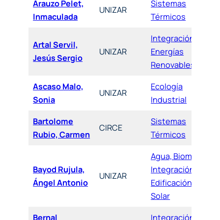
Arauzo Pelet,
Sistemas
UNIZAR
Inmaculada
Térmicos
Integración de
Artal Servil,
UNIZAR
Energías
Jesús Sergio
Renovables
Ascaso Malo,
Ecología
UNIZAR
Sonia
Industrial
Bartolome
Sistemas
CIRCE
Rubio, Carmen
Térmicos
Agua, Biomasa,
Bayod Rujula,
Integración,
UNIZAR
Ángel Antonio
Edificación y
Solar
Bernal
Integración de