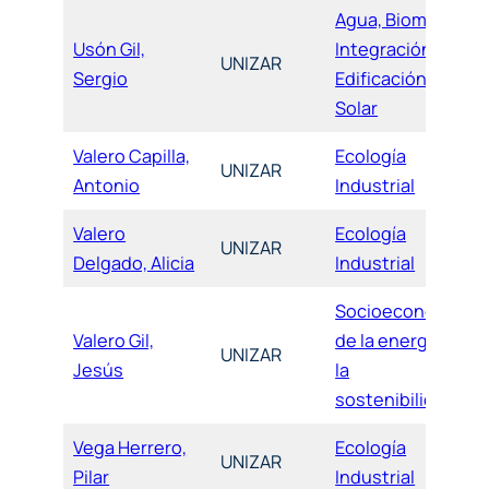
Agua, Biomasa,
Usón Gil,
Integración,
UNIZAR
Sergio
Edificación y
Solar
Valero Capilla,
Ecología
UNIZAR
Antonio
Industrial
Valero
Ecología
UNIZAR
Delgado, Alicia
Industrial
Socioeconomía
Valero Gil,
de la energía y
UNIZAR
Jesús
la
sostenibilidad
Vega Herrero,
Ecología
UNIZAR
Pilar
Industrial