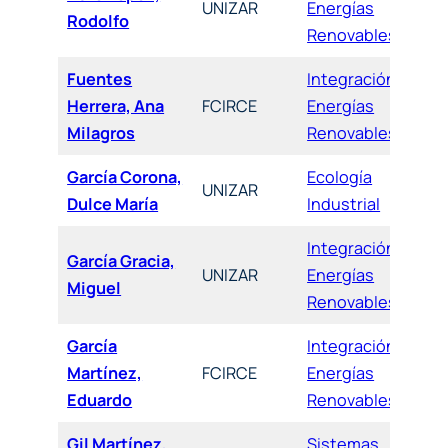
UNIZAR
Energías
Rodolfo
Renovables
Fuentes
Integración de
Herrera, Ana
FCIRCE
Energías
Milagros
Renovables
García Corona,
Ecología
UNIZAR
Dulce María
Industrial
Integración de
García Gracia,
UNIZAR
Energías
Miguel
Renovables
García
Integración de
Martínez,
FCIRCE
Energías
Eduardo
Renovables
Gil Martínez,
Sistemas