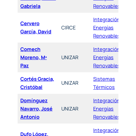
Gabriela
Renovables
Integración de
Cervero
CIRCE
Energías
García, David
Renovables
Comech
Integración de
Moreno, Mª
UNIZAR
Energías
Paz
Renovables
Cortés Gracia,
Sistemas
UNIZAR
Cristóbal
Térmicos
Domínguez
Integración de
Navarro, José
UNIZAR
Energías
Antonio
Renovables
Integración de
Dufo López,